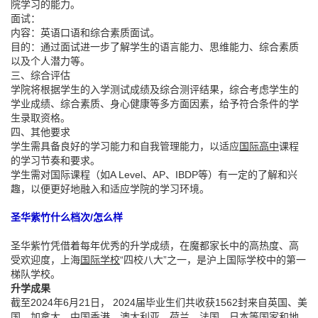
院学习的能力。
面试：
内容：英语口语和综合素质面试。
目的：通过面试进一步了解学生的语言能力、思维能力、综合素质
以及个人潜力等。
三、综合评估
学院将根据学生的入学测试成绩及综合测评结果，综合考虑学生的
学业成绩、综合素质、身心健康等多方面因素，给予符合条件的学
生录取资格。
四、其他要求
学生需具备良好的学习能力和自我管理能力，以适应
国际高中
课程
的学习节奏和要求。
学生需对国际课程（如A Level、AP、IBDP等）有一定的了解和兴
趣，以便更好地融入和适应学院的学习环境。
圣华紫竹什么档次/怎么样
圣华紫竹凭借着每年优秀的升学成绩，在魔都家长中的高热度、高
受欢迎度，上海
国际学校
“四校八大”之一，是沪上国际学校中的第一
梯队学校。
升学成果
截至2024年6月21日， 2024届毕业生们共收获1562封来自英国、美
国、加拿大、中国香港、澳大利亚、荷兰、法国、日本等国家和地